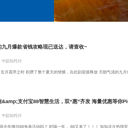
的九月爆款省钱攻略现已送达，请查收~
中皖知托付
 玄月霜序之时 积攒了整个夏天的情愫，在此刻迎接释放 天朗气清的九月依旧
&amp;支付宝88智慧生活，双“惠”齐发 海量优惠等你Pi
中皖知托付
得去年微信88免单活动吗？ 时隔一年， 88又来了！！！ 知知这次热情宣布：