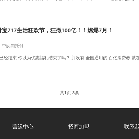
付宝717生活狂欢节，狂撒100亿！！燃爆7月！
中皖知托付
18已经结束 你以为优惠福利结束了吗？ 并没有 全国通用的 百亿消费券 就在 7
共
1
页
3
条
营运中心
招商加盟
联系