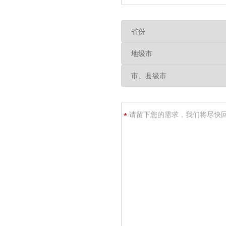
名
称
请
*
留
下
您
的
需
求，
我
们
将