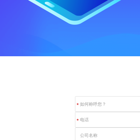
如
*
何
称
电
*
呼
话
您？
公
司